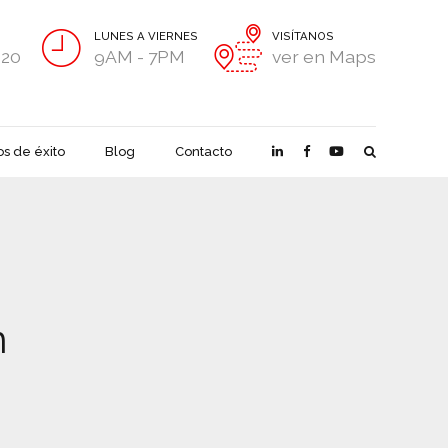
LUNES A VIERNES
VISÍTANOS
020
9AM - 7PM
ver en Maps
s de éxito
Blog
Contacto
n