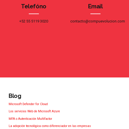
Telefóno
Email
+52 55 5119 3020
contacto@compuevolucion.com
Blog
Microsoft Defender for Cloud
Los servicios Web de Microsoft Azure
MFA o Autenticación Multifactor
La adopción tecnológica como diferenciador en las empresas